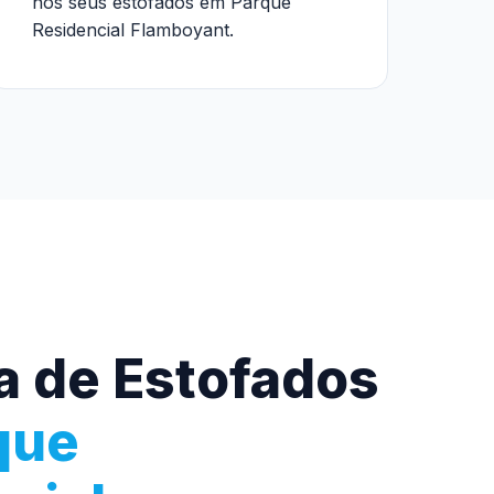
nos seus estofados em Parque
Residencial Flamboyant.
a de Estofados
que