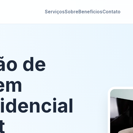
Serviços
Sobre
Benefícios
Contato
ão de
 em
idencial
t