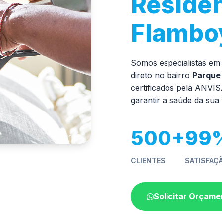
Residen
Flambo
Somos especialistas em
direto no bairro
Parque
certificados pela ANVI
garantir a saúde da sua 
500+
99
CLIENTES
SATISFAÇ
Solicitar Orçame