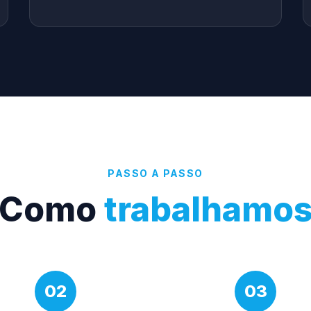
PASSO A PASSO
Como
trabalhamo
02
03