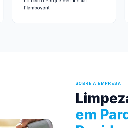
no bairro Parque Residencial
Flamboyant.
SOBRE A EMPRESA
Limpez
em Par