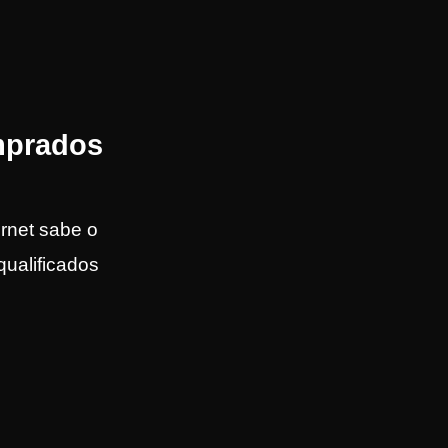
mprados
rnet sabe o
 qualificados