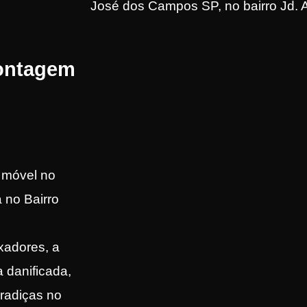
José dos Campos SP, no bairro Jd. 
ontagem
 móvel no
 no Bairro
xadores, a
a danificada,
radiças no