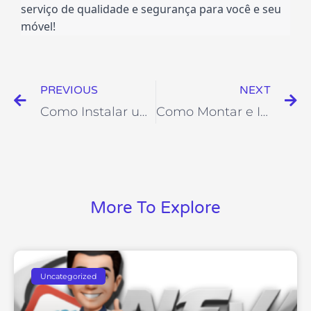
serviço de qualidade e segurança para você e seu 
móvel!
Prev
Ne
PREVIOUS
NEXT
Como Instalar uma cortina
Como Montar e Instalar uma cabeceira
More To Explore
Uncategorized