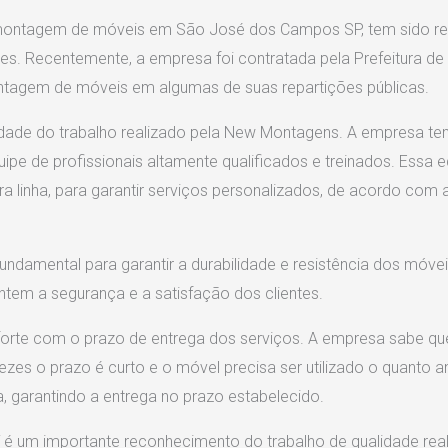
montagem de móveis em São José dos Campos SP, tem sido rec
tes. Recentemente, a empresa foi contratada pela Prefeitura de 
ntagem de móveis em algumas de suas repartições públicas.
dade do trabalho realizado pela New Montagens. A empresa te
 de profissionais altamente qualificados e treinados. Essa eq
ra linha, para garantir serviços personalizados, de acordo co
ndamental para garantir a durabilidade e resistência dos móve
antem a segurança e a satisfação dos clientes.
rte com o prazo de entrega dos serviços. A empresa sabe qu
ezes o prazo é curto e o móvel precisa ser utilizado o quanto an
a, garantindo a entrega no prazo estabelecido.
 é um importante reconhecimento do trabalho de qualidade re