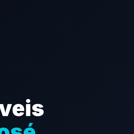
veis
osé