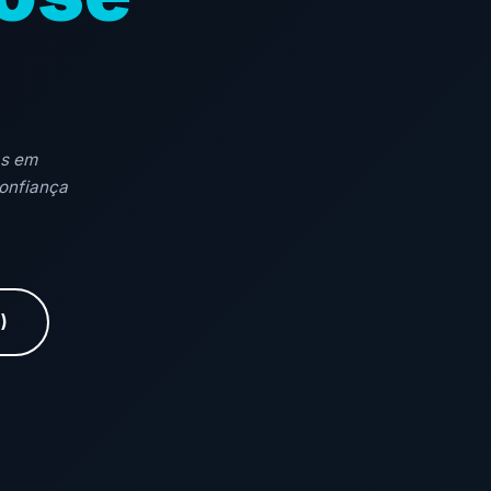
as em
confiança
)