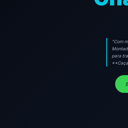
"Com ma
Montado
para tr
**Caça