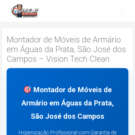
Skip
to
content
Montador de Móveis de Armário
em Águas da Prata, São José dos
Campos – Vision Tech Clean
Montador de Móveis de
Armário em Águas da Prata,
São José dos Campos
Higienização Profissional com Garantia de