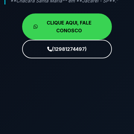
**Chácara Santa Maria** em **Jacareí - SP**."
CLIQUE AQUI, FALE
CONOSCO
(12981274497)