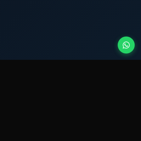
QUEM SOMOS?
Montador de Móveis
atuante em
Jardim Paraíso.
Com mais de 15 anos de experiência no mercado, a
New Montagens se destaca pela excelência no bairro