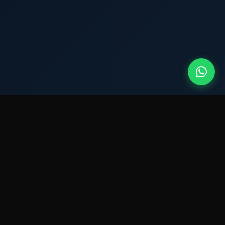
QUEM SOMOS?
Montador de Móveis
atuante em
Vila Aprazível.
Com mais de 15 anos de experiência no mercado, a
New Montagens se destaca pela excelência no bairro