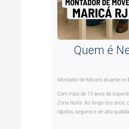
Quem é Ne
Montador de Móveis atuante no 
Com mais de 15 anos de experiê
Zona Norte. Ao longo dos anos, 
rápidos, seguros e de alta qualida