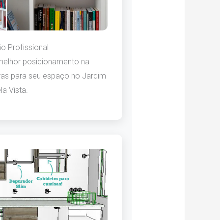
 Profissional
 melhor posicionamento na
tras para seu espaço no Jardim
la Vista.