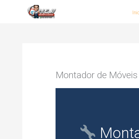
Skip
Ini
to
content
Montador de Móveis 
Monta