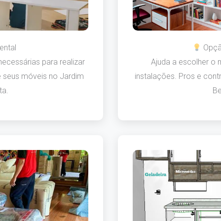
ental
Opção
ecessárias para realizar
Ajuda a escolher o
 seus móveis no Jardim
instalações. Pros e con
ta.
Be