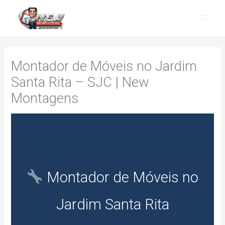
Skip
to
content
Montador de Móveis no Jardim
Santa Rita – SJC | New
Montagens
Montador de Móveis no
Jardim Santa Rita