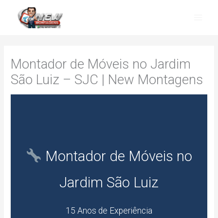
Skip
to
content
Montador de Móveis no Jardim
São Luiz – SJC | New Montagens
Montador de Móveis no
Jardim São Luiz
15 Anos de Experiência