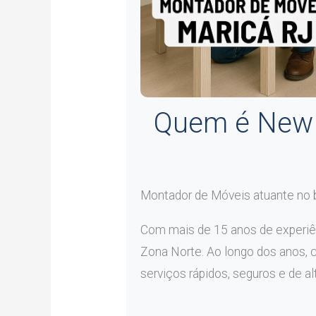
Quem é New 
Montador de Móveis atuante no 
Com mais de 15 anos de experiê
Zona Norte. Ao longo dos anos, 
serviços rápidos, seguros e de al