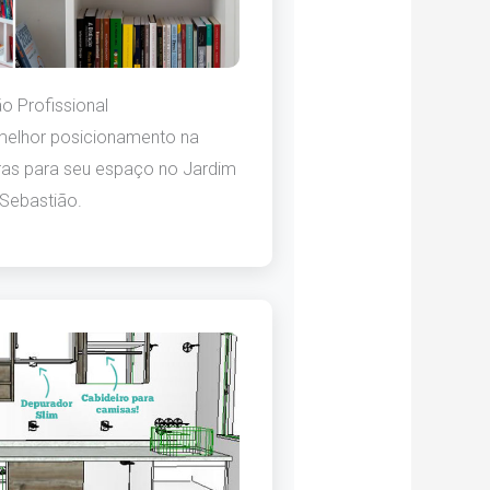
 Profissional
 melhor posicionamento na
tras para seu espaço no Jardim
Sebastião.