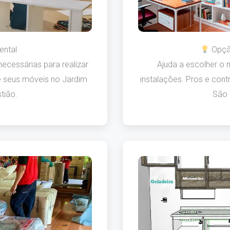
ental
Opção
ecessárias para realizar
Ajuda a escolher o
 seus móveis no Jardim
instalações. Pros e con
tião.
São 