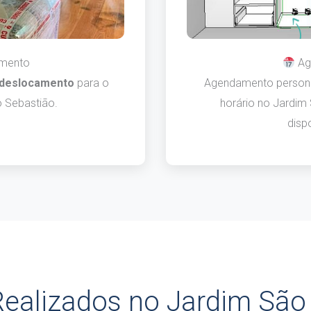
mento
Ag
 deslocamento
para o
Agendamento persona
o Sebastião.
horário no Jardim
dispo
Realizados no Jardim São