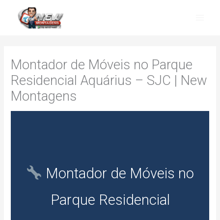
Skip
to
content
Montador de Móveis no Parque
Residencial Aquárius – SJC | New
Montagens
Montador de Móveis no
Parque Residencial