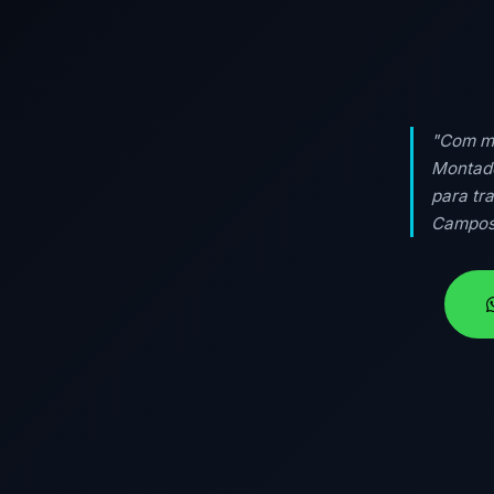
"Com ma
Montado
para tr
Campos