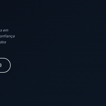
as em
confiança
 dos
)