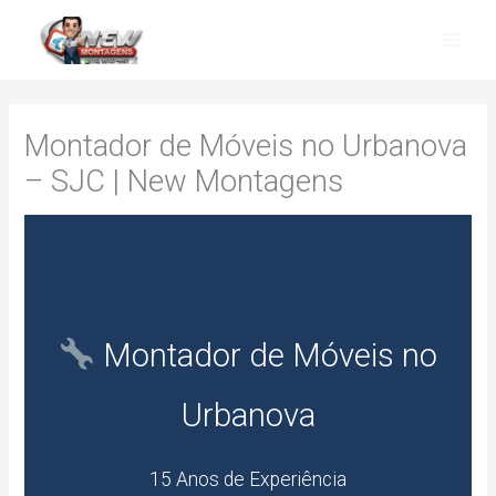
Skip
to
content
Montador de Móveis no Urbanova
– SJC | New Montagens
Montador de Móveis no
Urbanova
15 Anos de Experiência